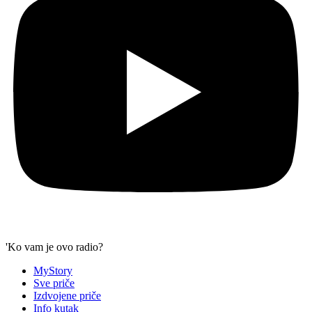
'Ko vam je ovo radio?
MyStory
Sve priče
Izdvojene priče
Info kutak