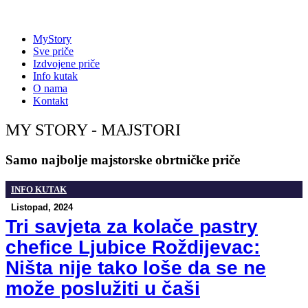
MyStory
Sve priče
Izdvojene priče
Info kutak
O nama
Kontakt
MY STORY - MAJSTORI
Samo
najbolje
majstorske
obrtničke
priče
INFO KUTAK
Listopad, 2024
Tri savjeta za kolače pastry
chefice Ljubice Roždijevac:
Ništa nije tako loše da se ne
može poslužiti u čaši