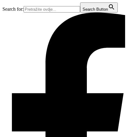
Idi
Search for:
Search Button
na
sadržaj