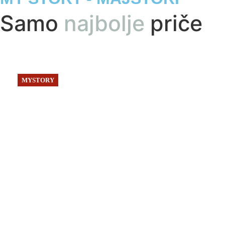
Samo
najbolje
priče
MYSTORY
Siječanj, 2025
Vlasnica jedinog obrta za
popravak nalivpera u
Europi: Mladi više ne znaju
pisati rukom