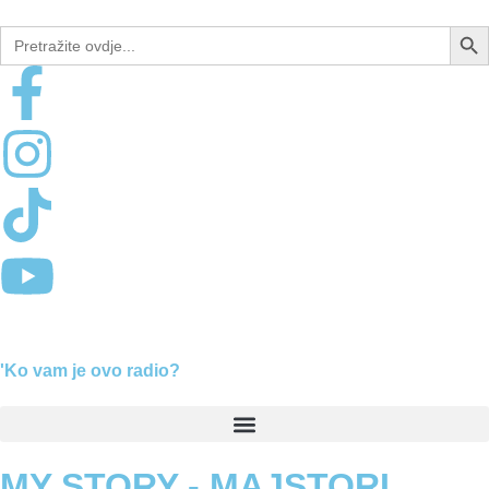
Sear
Search
for:
'Ko vam je ovo radio?
MY STORY - MAJSTORI