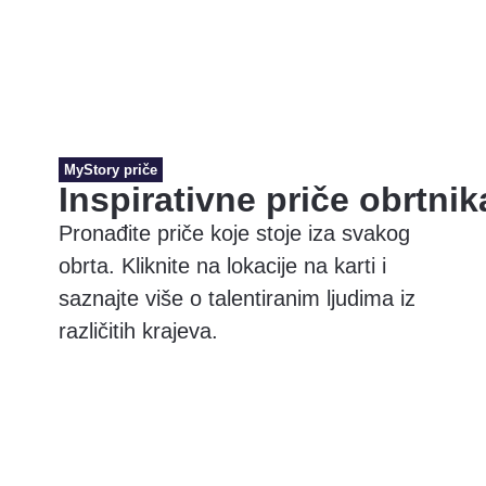
MyStory priče
Inspirativne priče obrtnik
Pronađite priče koje stoje iza svakog
obrta. Kliknite na lokacije na karti i
saznajte više o talentiranim ljudima iz
različitih krajeva.