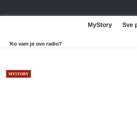
MyStory
Sve 
'Ko vam je ovo radio?
MYSTORY
Ožujak, 2025
Pekar Domagoj Kordić: D
a ne ja njega