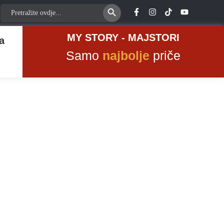
Search Button
Search
for:
MY STORY - MAJSTORI
a
Samo
najbolje
priče
ene,