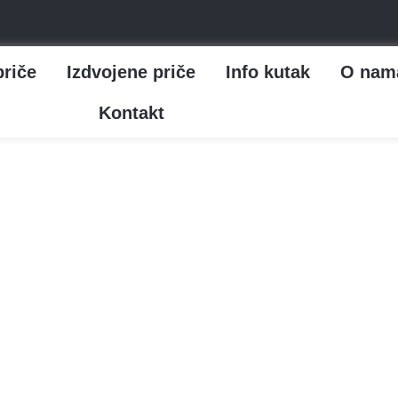
priče
Izdvojene priče
Info kutak
O nam
Kontakt
ivlji kvas je pronašao m