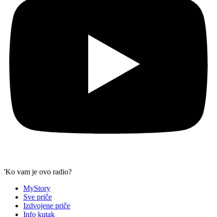
'Ko vam je ovo radio?
MyStory
Sve priče
Izdvojene priče
Info kutak