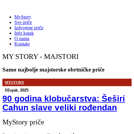
MyStory
Sve priče
Izdvojene priče
Info kutak
O nama
Kontakt
MY STORY - MAJSTORI
Samo
najbolje
majstorske
obrtničke
priče
MYSTORY
Ožujak, 2025
90 godina klobučarstva: Šeširi
Cahun slave veliki rođendan
MyStory priče