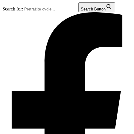
Idi
Search for:
Search Button
na
sadržaj