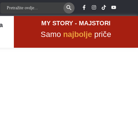
Search Button
Search
for:
MY STORY - MAJSTORI
a
Samo
najbolje
priče
 nose