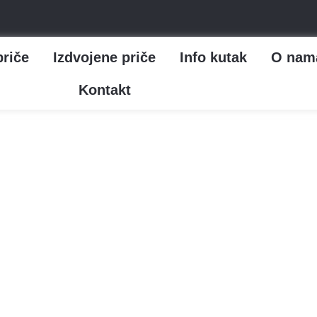
priče
Izdvojene priče
Info kutak
O nam
Kontakt
Naši se kaputi i baloneri
ci cijene ručni rad