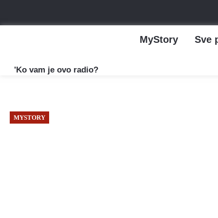
MyStory
Sve 
'Ko vam je ovo radio?
MYSTORY
Listopad, 2024
Dizajnerica Dora Rubić: 
po cijelom svijetu, stran