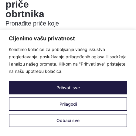
priče
obrtnika
Pronađite priče koje
stoje iza svakog
Cijenimo vašu privatnost
obrta. Kliknite na
Koristimo kolačiće za poboljšanje vašeg iskustva
lokacije na karti i
pregledavanja, posluživanje prilagođenih oglasa ili sadržaja
saznajte više o
i analizu našeg prometa. Klikom na "Prihvati sve" pristajete
talentiranim ljudima
na našu upotrebu kolačića.
iz različitih krajeva.
Prihvati sve
Prilagodi
'Ko vam je ovo radio?
Odbaci sve
Pišite nam