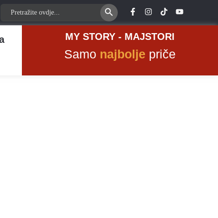
Search Button
Search
for:
MY STORY - MAJSTORI
a
Samo
najbolje
priče
ene,