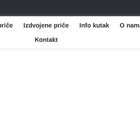
priče
Izdvojene priče
Info kutak
O nam
Kontakt
ivlji kvas je pronašao m