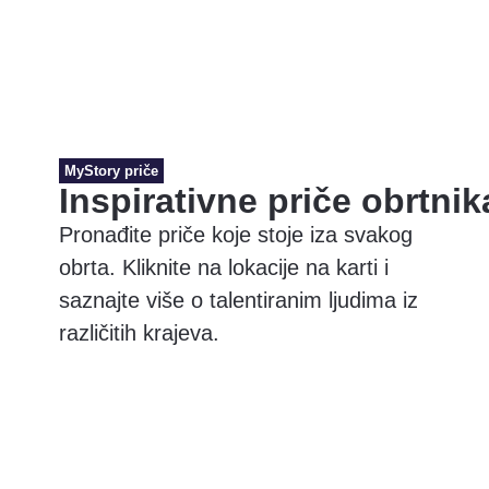
MyStory priče
Inspirativne priče obrtnik
Pronađite priče koje stoje iza svakog
obrta. Kliknite na lokacije na karti i
saznajte više o talentiranim ljudima iz
različitih krajeva.