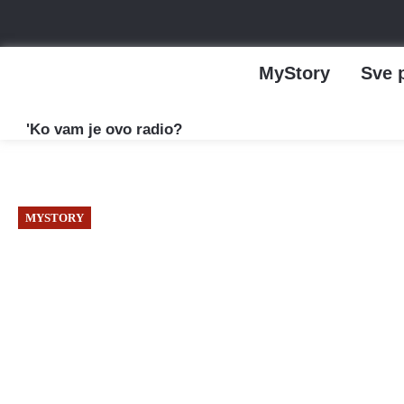
MyStory
Sve 
'Ko vam je ovo radio?
MYSTORY
Ožujak, 2025
Pekar Domagoj Kordić: D
a ne ja njega